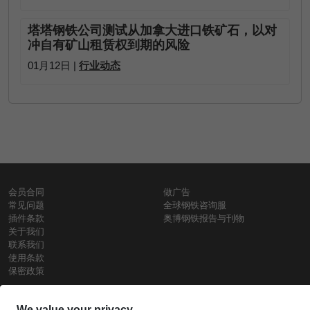
塔塔钢铁公司测试从加拿大进口铁矿石，以对
冲自有矿山租赁权到期的风险
01月12日 |
行业动态
会员合同
做广告
常见问题
全球钢铁咨询服
插件条款
奥博钢铁报告与刊物
关于我们
联系我们
使用条款
保密政策
钢材价格
Copyright © SteelOrbis电子市场公司