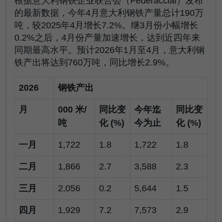
根据意大利钢铁企业联合会（Federacciai）发布
的最新数据，今年4月意大利钢铁产量总计190万
吨，较2025年4月增长7.2%。继3月份小幅增长
0.2%之后，4月份产量加速增长，达到近四年来
同期最高水平。预计2026年1月至4月，意大利钢
铁产出将达到760万吨，同比增长2.9%。
2026
钢铁产出
月
000 米/
同比变
今年迄
同比变
吨
化 (%)
今为止
化 (%)
一月
1,722
1.8
1,722
1.8
二月
1,866
2.7
3,588
2.3
三月
2,056
0.2
5,644
1.5
四月
1,929
7.2
7,573
2.9