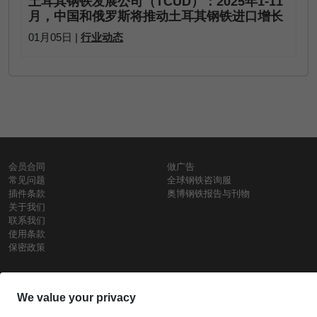
土耳其钢铁发展公司（TCUD）：2025年1-11
月，中国和俄罗斯将推动土耳其钢铁进口增长
01月05日 |
行业动态
会员合同
做广告
常见问题
全球钢铁咨询服
插件条款
奥博钢铁报告与刊物
关于我们
联系我们
使用条款
保密政策
钢材价格
Copyright © SteelOrbis电子市场公司
保留所有权利
铁价格
每日废钢价格