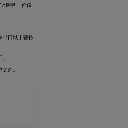
7万吨铁，价值
铁出口城市塞特
厂。
单之外。