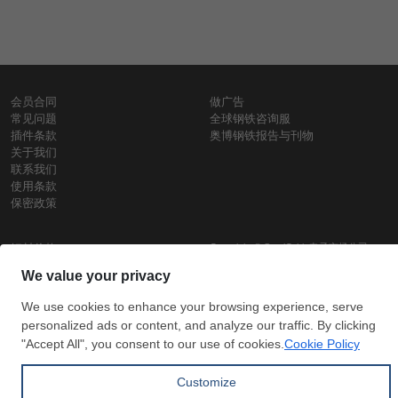
会员合同
做广告
常见问题
全球钢铁咨询服
插件条款
奥博钢铁报告与刊物
关于我们
联系我们
使用条款
保密政策
钢材价格
Copyright © SteelOrbis电子市场公司
保留所有权利
铁价格
每日废钢价格
盘条价格
订
信用卡支
支付宝支
阅
付
付