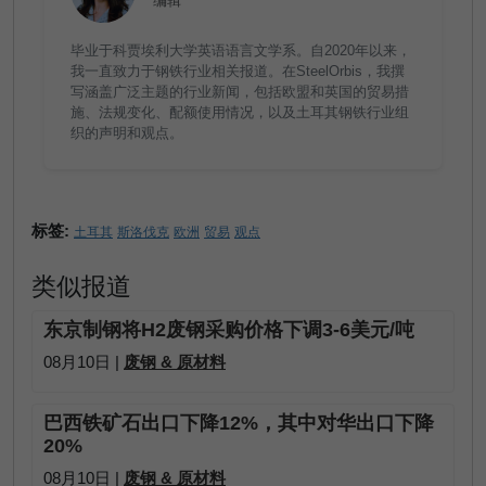
编辑
毕业于科贾埃利大学英语语言文学系。自2020年以来，
我一直致力于钢铁行业相关报道。在SteelOrbis，我撰
写涵盖广泛主题的行业新闻，包括欧盟和英国的贸易措
施、法规变化、配额使用情况，以及土耳其钢铁行业组
织的声明和观点。
标签:
土耳其
斯洛伐克
欧洲
贸易
观点
类似报道
东京制钢将H2废钢采购价格下调3-6美元/吨
08月10日 |
废钢 & 原材料
巴西铁矿石出口下降12%，其中对华出口下降
20%
08月10日 |
废钢 & 原材料