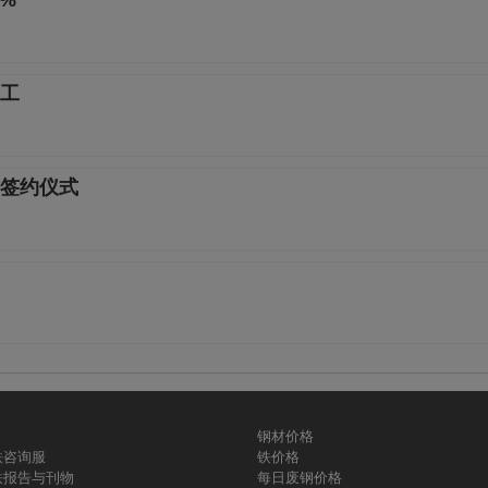
%
动工
签约仪式
钢材价格
铁咨询服
铁价格
铁报告与刊物
每日废钢价格