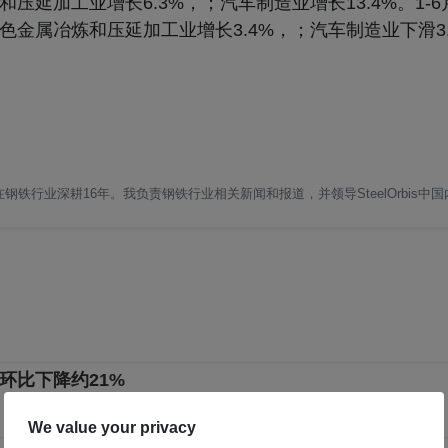
炼和压延加工业增长6.3%，；汽车制造业增长13.4%。1-
黑色金属冶炼和压延加工业增长3.4%，；汽车制造业下滑3
铁行业深耕16年。我负责钢铁行业相关新闻和报道，并领导SteelOrbis中
环比下降约21%