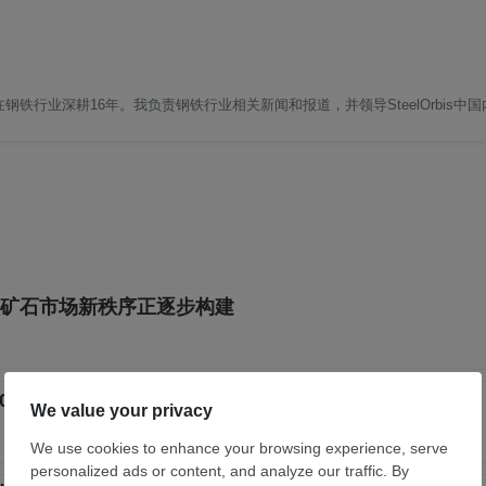
铁行业深耕16年。我负责钢铁行业相关新闻和报道，并领导SteelOrbis中
矿石市场新秩序正逐步构建
.0% 处于荣枯线以下