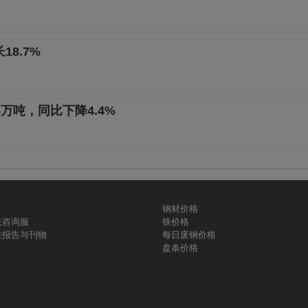
8.7%
5万吨，同比下降4.4%
钢材价格
铁咨询服
铁价格
铁报告与刊物
每日废钢价格
盘条价格