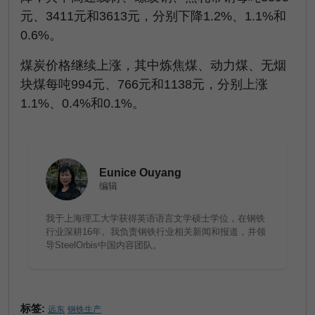
元、
3411
元和
3613
元，分别下降
1.2%
、
1.1%
和
0.6%
。
煤炭价格继续上涨，其中炼焦煤、动力煤、无烟
块煤每吨
994
元、
766
元和
1138
元，分别上涨
1.1%
、
0.4%
和
0.1%
。
Eunice Ouyang
编辑
我于上海理工大学获得英语语言文学硕士学位，在钢铁
行业深耕16年。我负责钢铁行业相关新闻和报道，并领
导SteelOrbis中国内容团队。
标签:
远东
钢铁生产