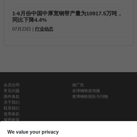
1-6月份中国中厚宽钢带产量为10917.5万吨，
同比下降4.4%
07月23日 |
行业动态
会员合同
做广告
常见问题
全球钢铁咨询服
插件条款
奥博钢铁报告与刊物
关于我们
联系我们
使用条款
保密政策
钢材价格
Copyright © SteelOrbis电子市场公司