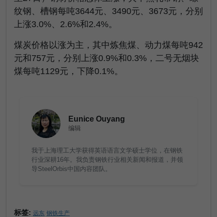
纹钢、槽钢每吨
3644
元、
3490
元、
3673
元，分别
上涨
3.0%
、
2.6%
和
2.4%
。
煤炭价格以涨为主，其中炼焦煤、动力煤每吨
942
元和
757
元，分别上涨
0.9%
和
0.3%
，二号无烟块
煤每吨
1129
元，下降
0.1%
。
Eunice Ouyang
编辑
我于上海理工大学获得英语语言文学硕士学位，在钢铁
行业深耕16年。我负责钢铁行业相关新闻和报道，并领
导SteelOrbis中国内容团队。
标签:
远东
钢铁生产