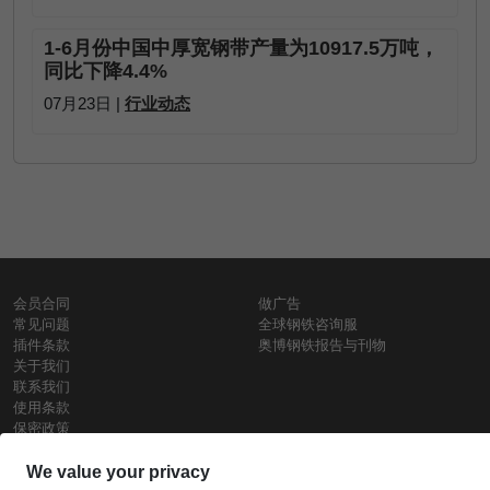
1-6月份中国中厚宽钢带产量为10917.5万吨，
同比下降4.4%
07月23日 |
行业动态
会员合同
做广告
常见问题
全球钢铁咨询服
插件条款
奥博钢铁报告与刊物
关于我们
联系我们
使用条款
保密政策
钢材价格
Copyright © SteelOrbis电子市场公司