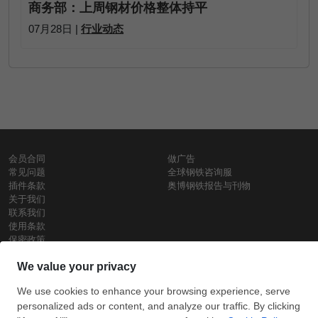
商务部：上周钢材价格整体持平
07月28日 |
行业动态
会员合同
做广告
常见问题
全球钢铁咨询服
插件条款
奥博钢铁报告与刊物
关于我们
联系我们
使用条款
保密政策
钢材价格
Copyright © SteelOrbis电子市场公司
保留所有权利
铁价格
每日废钢价格
盘条价格