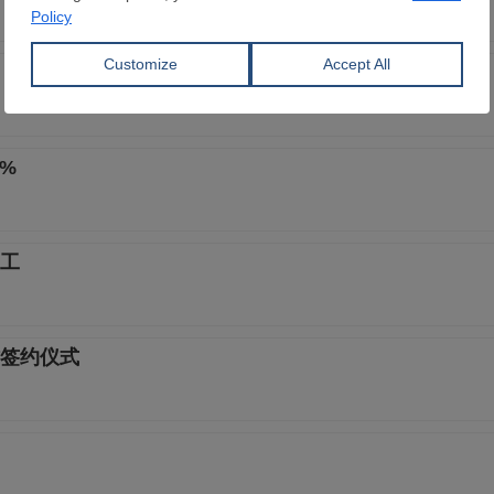
%
动工
签约仪式