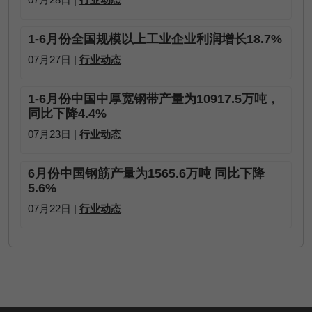
1-6月份全国规模以上工业企业利润增长18.7%
07月27日 |
行业动态
1-6月份中国中厚宽钢带产量为10917.5万吨，
同比下降4.4%
07月23日 |
行业动态
6月份中国钢筋产量为1565.6万吨 同比下降
5.6%
07月22日 |
行业动态