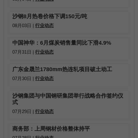
沙钢8月热卷价格下调150元/吨
08月03日 |
行业动态
中国神华：6月煤炭销售量同比下滑4.9%
07月31日 |
行业动态
广东金晟兰1780mm热连轧项目破土动工
07月30日 |
行业动态
沙钢集团与中国钢研集团举行战略合作签约仪
式
07月29日 |
行业动态
商务部：上周钢材价格整体持平
07月28日 |
行业动态