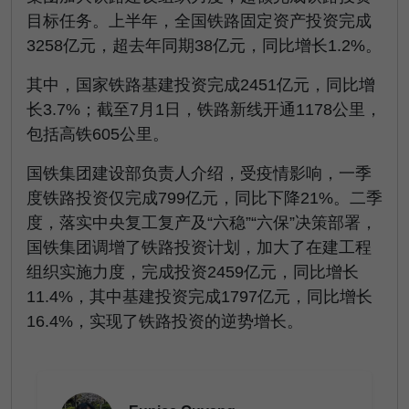
目标任务。上半年，全国铁路固定资产投资完成
3258亿元，超去年同期38亿元，同比增长1.2%。
其中，国家铁路基建投资完成2451亿元，同比增
长3.7%；截至7月1日，铁路新线开通1178公里，
包括高铁605公里。
国铁集团建设部负责人介绍，受疫情影响，一季
度铁路投资仅完成799亿元，同比下降21%。二季
度，落实中央复工复产及“六稳”“六保”决策部署，
国铁集团调增了铁路投资计划，加大了在建工程
组织实施力度，完成投资2459亿元，同比增长
11.4%，其中基建投资完成1797亿元，同比增长
16.4%，实现了铁路投资的逆势增长。