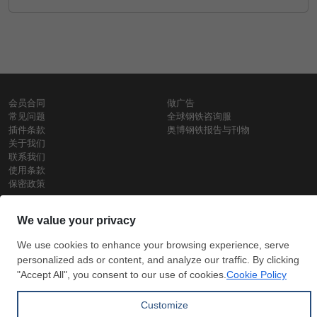
会员合同
做广告
常见问题
全球钢铁咨询服
插件条款
奥博钢铁报告与刊物
关于我们
联系我们
使用条款
保密政策
钢材价格
Copyright © SteelOrbis电子市场公司
保留所有权利
铁价格
每日废钢价格
盘条价格
订
信用卡支
支付宝支
阅
付
付