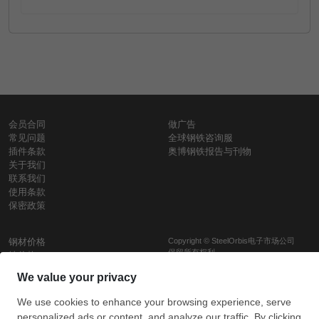
会员合同
做广告
常见问题
全球钢铁咨询服
插件条款
奥博钢铁报告与刊物
关于我们
联系我们
使用条款
保密政策
钢材价格
Copyright © SteelOrbis电子市场公司
保留所有权利
铁价格
每日废钢价格
盘条价格
订
信用卡支
支付宝支
阅
付
付