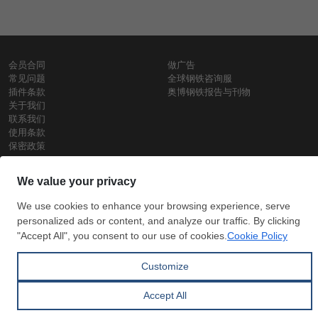
会员合同
做广告
常见问题
全球钢铁咨询服
插件条款
奥博钢铁报告与刊物
关于我们
联系我们
使用条款
保密政策
钢材价格
Copyright © SteelOrbis电子市场公司
保留所有权利
铁价格
每日废钢价格
盘条价格
订
信用卡支
支付宝支
阅
付
付