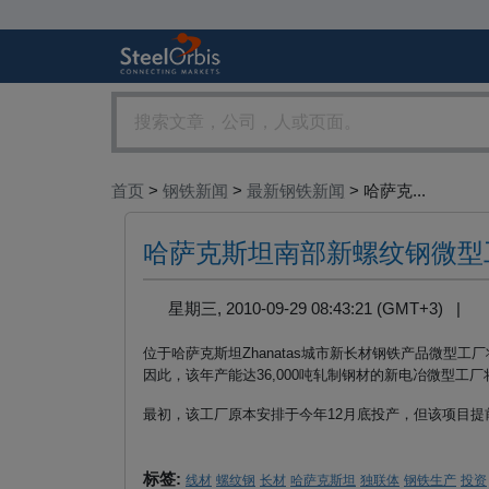
首页
>
钢铁新闻
>
最新钢铁新闻
> 哈萨克...
哈萨克斯坦南部新螺纹钢微型
星期三, 2010-09-29 08:43:21 (GMT+3) |
位于哈萨克斯坦
Zhanatas
城市新长材钢铁产品微型工厂
因此，该年产能达
36,000
吨轧制钢材的新电冶微型工厂
最初，该工厂原本安排于今年
12
月底投产，但该项目提
标签:
线材
螺纹钢
长材
哈萨克斯坦
独联体
钢铁生产
投资