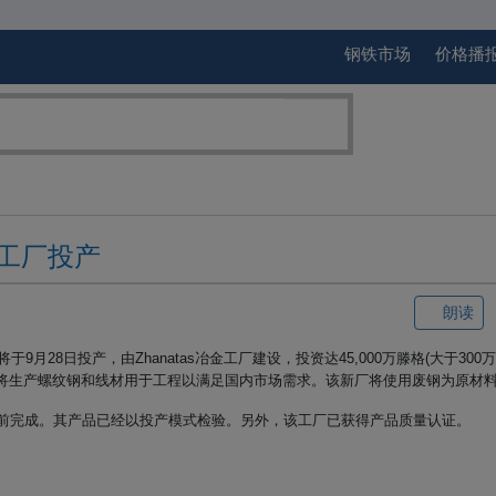
钢铁市场
价格播
工厂投产
朗读
将于
9
月
28
日投产，由
Zhanatas
冶金工厂建设，投资达
45,000
万滕格
(
大于
300
万
将生产螺纹钢和线材用于工程以满足国内市场需求。该新厂将使用废钢为原材
前完成。其产品已经以投产模式检验。另外，该工厂已获得产品质量认证。