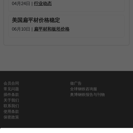
04月24日 |
行业动态
美国扁平材价格稳定
06月10日 |
扁平材和板坯价格
会员合同
做广告
常见问题
全球钢铁咨询服
插件条款
奥博钢铁报告与刊物
关于我们
联系我们
使用条款
保密政策
钢材价格
Copyright © SteelOrbis电子市场公司