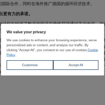
的国际合作，同时在海外推广德国的循环经济技术。
做出更有力的承诺。
这项行动计划在经历了数月的延误后最终获得通过表示欢迎，
的目标。
汀·玛丽亚·里佩尔（Kerstin Maria Rippel）指出
气候的关键驱动力。然而，她认为，该行动计划在多个关
料、实施机制以及对《循环经济法》的拟议修订。里佩尔
，改善先进分拣基础设施和循环产量设施的投资环境，并采
呼吁德国在制定未来的欧盟《循环经济法》中发挥更积极的
标与产业竞争力齐头并进。