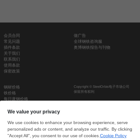
会员合同
做广告
常见问题
全球钢铁咨询服
插件条款
奥博钢铁报告与刊物
关于我们
联系我们
使用条款
保密政策
钢材价格
Copyright © SteelOrbis电子市场公司
保留所有权利
铁价格
每日废钢价格
盘条价格
订
信用卡支
支付宝支
阅
付
付