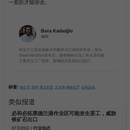
一差距才能弥合。
Bora Kadıoğlu
编辑
毕业于土耳其海峡大学翻译与口译研究专业。身为
SteelOrbis的内容专员，拥有钢铁行业三年从业经验，
主要关注工厂投资、炼钢技术及进出口统计。
标签:
铁矿石
原料
澳大利亚
大洋洲
钢铁生产
必和必拓
类似报道
必和必拓黑德兰港作业区可能发生罢工，威胁
铁矿石出口
07月09日 |
行业动态