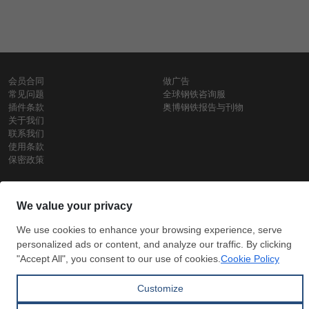
会员合同
做广告
常见问题
全球钢铁咨询服
插件条款
奥博钢铁报告与刊物
关于我们
联系我们
使用条款
保密政策
钢材价格
Copyright © SteelOrbis电子市场公司
保留所有权利
铁价格
每日废钢价格
盘条价格
订
信用卡支
支付宝支
阅
付
付