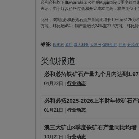
必和必拓旗下
Illawarra
煤炭公司的
Appin
煤矿
3
季度转向
表示，由于煤炭价格过低和开采成本过高，将关闭位于
此外，
3
季度必和必拓石油产量同比增长
19%
至
6125
万
万吨，环比增
4%
；铜产量增长
24%
至
27.3
万吨，环比降
标签:
铁矿石
原料
澳大利亚
大洋洲
钢铁生产
产量
必和必
类似报道
必和必拓铁矿石产量九个月内达到1.9
04月22日 |
行业动态
必和必拓2025-2026上半财年铁矿石产
01月21日 |
行业动态
澳三大矿山3季度铁矿石产量同比均增
10月22日 |
行业动态