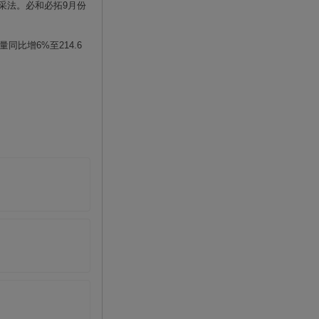
采法。必和必拓
9
月份
量同比增
6%
至
214.6