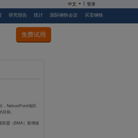
|
中文
登录
报
研究报告
统计
国际钢铁会议
买卖钢铁
免费试用
分，
NelsonPoint
地区
的目标。
菱联盟（
BMA
）新增煤