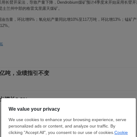
采用长臂开采法，导致产量下降，
Dendrobium
煤矿预计
4
季度末开始采用长臂开
昆士兰州中部的格雷戈里露天煤矿。
桶油当量，环比增
9%
；氧化铝产量同比增
10%
至
117
万吨，环比增
13%
；锰矿产
12%
。
拓
7亿吨，业绩指引不变
出增长2.3%