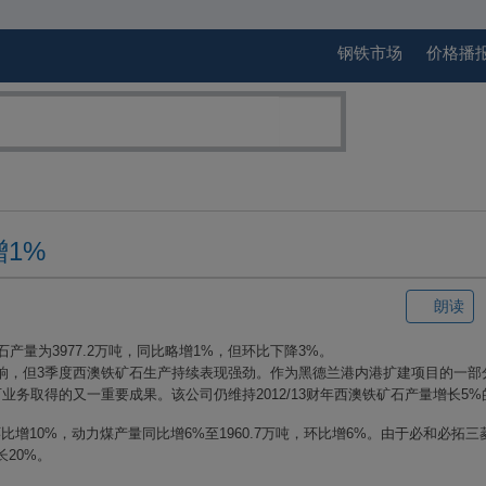
钢铁市场
价格播
1%
朗读
石产量为
3977.2
万吨，同比略增
1%
，但环比下降
3%
。
响，但
3
季度西澳铁矿石生产持续表现强劲。作为黑德兰港内港扩建项目的一部
石业务取得的又一重要成果。该公司仍维持
2012/13
财年西澳铁矿石产量增长
5%
环比增
10%
，动力煤产量同比增
6%
至
1960.7
万吨，环比增
6%
。由于必和必拓三
长
20%
。