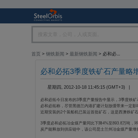
首页
>
钢铁新闻
>
最新钢铁新闻
> 必和必...
必和必拓3季度铁矿石产量略增
星期四, 2012-10-18 11:45:15 (GMT+3) |
必和必拓今日发布的
3
季度产量报告中显示，
3
季度铁矿
必和必拓称，尽管黑德兰内港扩建计划放缓带来一定影
近期安装的
2
个装船机已装运首批矿石，这是西澳铁矿
3
季度必和必拓冶金煤产量同比下降
4%
至
893.8
万吨，
炭产能释放到供应链中，该公司昆士兰州冶金煤产量增