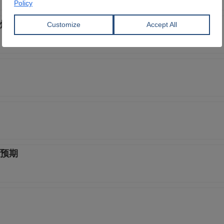
煤矿
预期