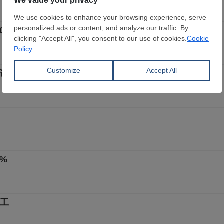
.0% 处于荣枯线以下
证管理制度
%
动工