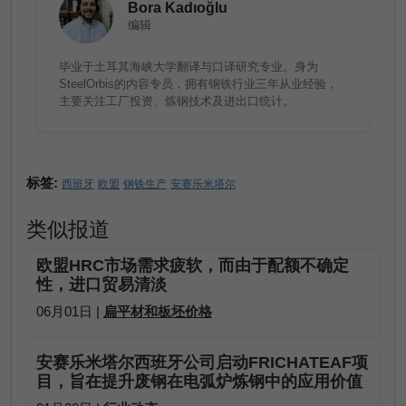
Bora Kadıoğlu
编辑
毕业于土耳其海峡大学翻译与口译研究专业。身为
SteelOrbis的内容专员，拥有钢铁行业三年从业经验，
主要关注工厂投资、炼钢技术及进出口统计。
标签:
西班牙
欧盟
钢铁生产
安赛乐米塔尔
类似报道
欧盟HRC市场需求疲软，而由于配额不确定
性，进口贸易清淡
06月01日 |
扁平材和板坯价格
安赛乐米塔尔西班牙公司启动FRICHATEAF项
目，旨在提升废钢在电弧炉炼钢中的应用价值