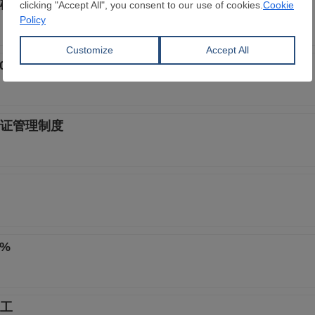
矿石市场新秩序正逐步构建
.0% 处于荣枯线以下
证管理制度
%
动工