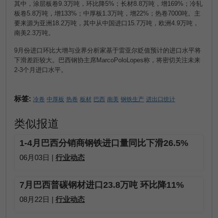
其中，涂层板卷
9.3
万吨，环比降
5%
；长材
8.8
万吨，增
169%
；冷轧
板卷
5.8
万吨，增
133%
；中厚板
1.3
万吨，增
22%
；热卷
7000
吨。主
要来源为亚洲
18.2
万吨，其中从中国进口
15.7
万吨，欧洲
4.9
万吨，
南美
2.3
万吨。
9
月份进口环比大增与业界分析家基于雷亚尔贬值预计的进口水平将
下滑差距较大。巴西钢协主席
MarcoPoloLopes
称，将密切关注未来
2-3
个月进口水平。
标签:
冷卷
中厚板
热卷
板材
巴西
南美
钢铁生产
进出口统计
类似报道
1-4月巴西分销商钢铁进口量同比下滑26.5%
06月03日 |
行业动态
7月巴西普碳钢材进口23.8万吨 环比降11%
08月22日 |
行业动态