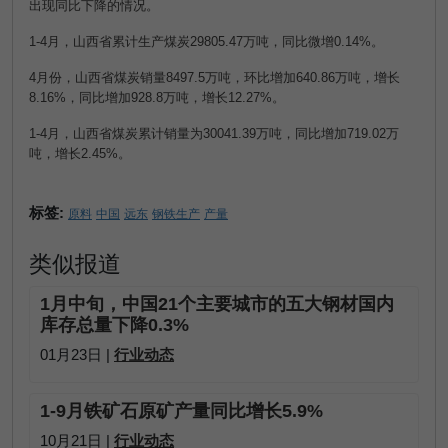
出现同比下降的情况。
1-4
月，山西省累计生产煤炭
29805.47
万吨，同比微增
0.14%
。
4
月份，山西省煤炭销量
8497.5
万吨，环比增加
640.86
万吨，增长
8.16%
，同比增加
928.8
万吨，增长
12.27%
。
1-4
月，山西省煤炭累计销量为
30041.39
万吨，同比增加
719.02
万
吨，增长
2.45%
。
标签:
原料
中国
远东
钢铁生产
产量
类似报道
1月中旬，中国21个主要城市的五大钢材国内
库存总量下降0.3%
01月23日 |
行业动态
1-9月铁矿石原矿产量同比增长5.9%
10月21日 |
行业动态