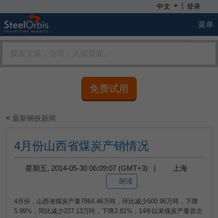
|
中文
登录
菜单
免费试用
<
最新钢铁新闻
4月份山西省煤炭产销情况
星期五, 2014-05-30 06:09:07 (GMT+3) |
上海
朗读
4
月份，山西省煤炭产量
7864.46
万吨，环比减少
500.96
万吨，下降
5.99%
；同比减少
227.13
万吨，下降
2.81%
，
14
年以来煤炭产量首次