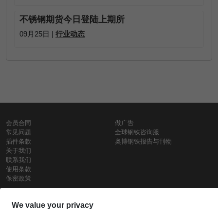
不锈钢期货今日登陆上期所
09月25日 |
行业动态
会员合同
做广告
常见问题
全球钢铁咨询服
插件条款
奥博钢铁报告与刊物
关于我们
联系我们
使用条款
保密政策
钢材价格
Copyright © SteelOrbis电子市场公司
保留所有权利
铁价格