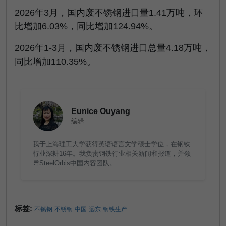
2026
年
3
月，国内废不锈钢进口量
1.41
万吨，环
比增加
6.03%
，同比增加
124.94%
。
2026
年
1-3
月，国内废不锈钢进口总量
4.18
万吨，
同比增加
110.35%
。
Eunice Ouyang
编辑
我于上海理工大学获得英语语言文学硕士学位，在钢铁
行业深耕16年。我负责钢铁行业相关新闻和报道，并领
导SteelOrbis中国内容团队。
标签:
不锈钢
不锈钢
中国
远东
钢铁生产