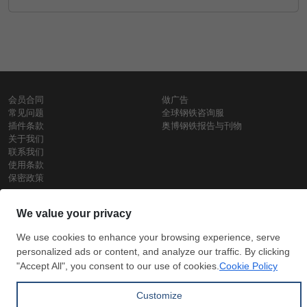
会员合同
做广告
常见问题
全球钢铁咨询服
插件条款
奥博钢铁报告与刊物
关于我们
联系我们
使用条款
保密政策
钢材价格
Copyright © SteelOrbis电子市场公司
保留所有权利
铁价格
每日废钢价格
盘条价格
订
信用卡支
支付宝支
阅
付
付