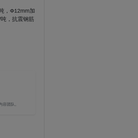
/吨，Φ12mm加
元/吨，抗震钢筋
国内容团队。