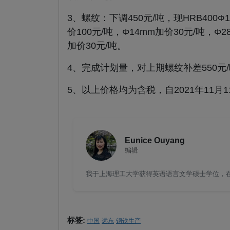
3、螺纹：下调450元/吨，现HRB400Ф1
价100元/吨，Φ14mm加价30元/吨，Φ
加价30元/吨。
4、完成计划量，对上期螺纹补差550元/
5、以上价格均为含税，自2021年11月
Eunice Ouyang
编辑
我于上海理工大学获得英语语言文学硕士学位，在钢
标签:
中国
远东
钢铁生产