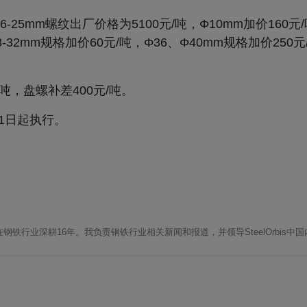
6-25mm螺纹出厂价格为5100元/吨，Φ10mm加价160元
28-32mm规格加价60元/吨，Φ36、Φ40mm规格加价250
吨，盘螺补差400元/吨。
11日起执行。
铁行业深耕16年。我负责钢铁行业相关新闻和报道，并领导SteelOrbis中