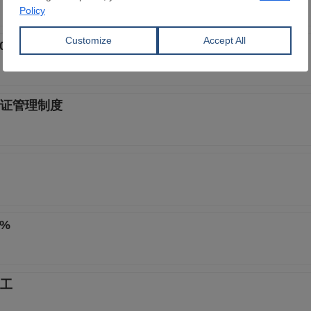
.0% 处于荣枯线以下
证管理制度
%
动工