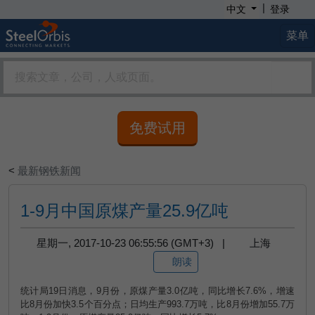
|
中文
登录
菜单
免费试用
<
最新钢铁新闻
1-9月中国原煤产量25.9亿吨
星期一, 2017-10-23 06:55:56 (GMT+3) |
上海
朗读
统计局
19
日消息，
9
月份，原煤产量
3.0
亿吨，同比增长
7.6%
，增速
比
8
月份加快
3.5
个百分点；日均生产
993.7
万吨，比
8
月份增加
55.7
万