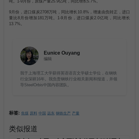
吨。
1-9
月份，原煤产量
25.9
亿吨，同比增长
5.7%
。
9
月份，进口煤炭
2708
万吨，同比增长
10.8%
，增速由负转正，进口
量比
8
月份增加
181
万吨。
1-9
月份，进口煤炭
2.0
亿吨，同比增长
13.7%
。
Eunice Ouyang
编辑
我于上海理工大学获得英语语言文学硕士学位，在钢铁
行业深耕16年。我负责钢铁行业相关新闻和报道，并领
导SteelOrbis中国内容团队。
标签:
焦煤
原料
中国
远东
钢铁生产
产量
类似报道