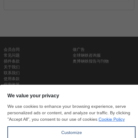
会员合同
做广告
常见问题
全球钢铁咨询服
插件条款
奥博钢铁报告与刊物
关于我们
联系我们
使用条款
保密政策
钢材价格
Copyright © SteelOrbis电子市场公司
保留所有权利
铁价格
每日废钢价格
盘条价格
订
信用卡支
支付宝支
阅
付
付