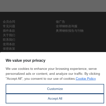
会员合同
做广告
常见问题
全球钢铁咨询服
插件条款
奥博钢铁报告与刊物
关于我们
联系我们
使用条款
保密政策
钢材价格
Copyright © SteelOrbis电子市场公司
保留所有权利
铁价格
每日废钢价格
盘条价格
订
信用卡支
支付宝支
阅
付
付